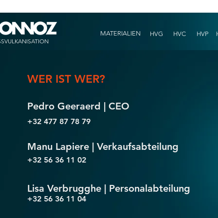
MATERIALIEN
HVG
HVC
HVP
HOT VULCANIZATION
SSVULKANISATION
WER IST WER?
Pedro Geeraerd | CEO
+32 477 87 78 79
Manu Lapiere | Verkaufsabteilung
+32 56 36 11 02
Lisa Verbrugghe | Personalabteilung
+32 56 36 11 04