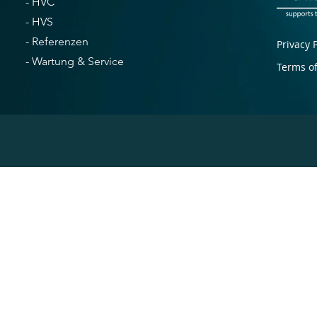
- HVC
- HVS
-
Referenzen
Privacy 
- Wartung & Service
Terms o