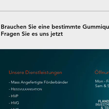
Brauchen Sie eine bestimmte Gummiqua
Fragen Sie es uns jetzt
Unsere Dienstleistungen
Öffnun
Mon - F
- Mass Angefertigte Förderbänder
Sam & S
-
H
EISSVULKANISATION
- HVP
- HVG