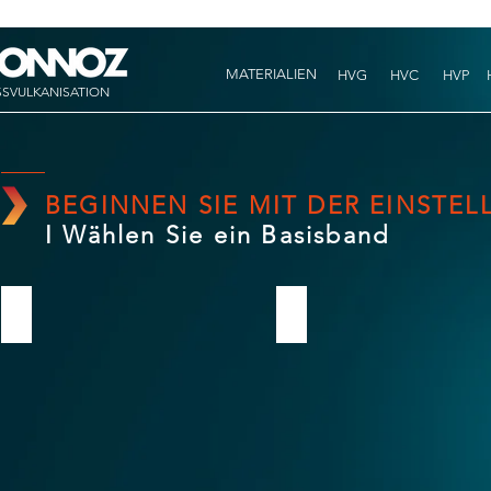
MATERIALIEN
HVG
HVC
HVP
SSVULKANISATION
BEGINNEN SIE MIT DER EINSTE
I Wählen Sie ein Basisband
EP
XE