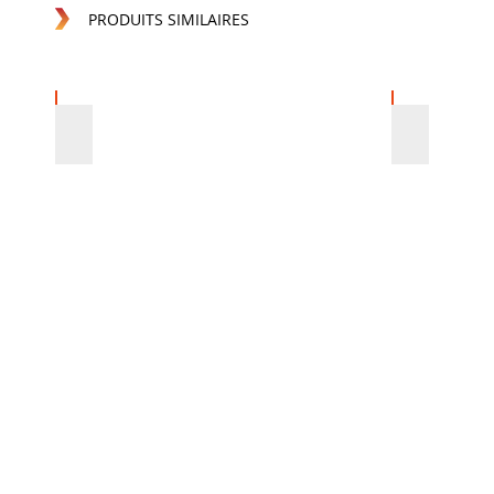
PRODUITS SIMILAIRES
PROFILES LATERAUX
TASSEAUX
Describe
Describe
your
your
image.
image.